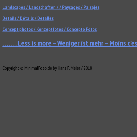
Landscapes / Landschaften / / Paysages / Paisajes
Details / Détails / Detalles
Concept photos / Konzeptfotos / Concepto Fotos
. . . . . . . Less is more – Weniger ist mehr – Moins c’es
Copyright © MinimalFoto.de by Hans F. Meier / 2018