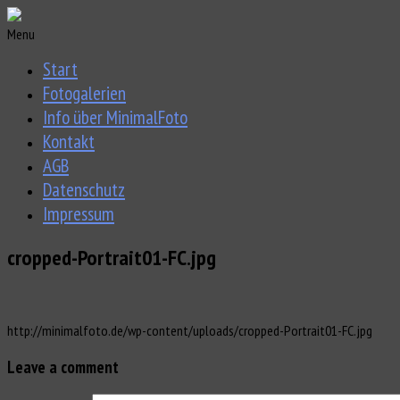
Menu
Start
Fotogalerien
Info über MinimalFoto
Kontakt
AGB
Datenschutz
Impressum
cropped-Portrait01-FC.jpg
http://minimalfoto.de/wp-content/uploads/cropped-Portrait01-FC.jpg
Leave a comment