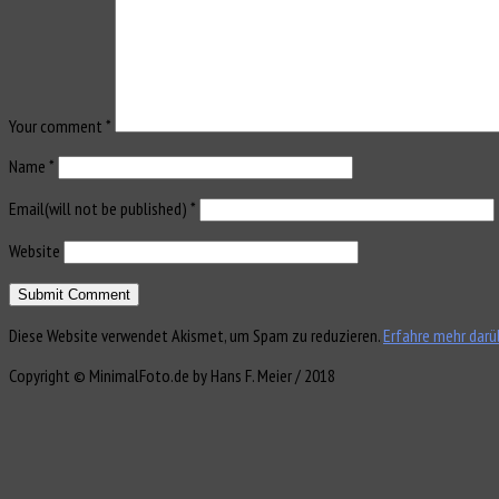
Your comment
*
Name
*
Email(will not be published)
*
Website
Diese Website verwendet Akismet, um Spam zu reduzieren.
Erfahre mehr darü
Copyright © MinimalFoto.de by Hans F. Meier / 2018