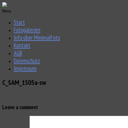
Menu
Start
Fotogalerien
Info über MinimalFoto
Kontakt
AGB
Datenschutz
Impressum
C_SAM_1505a-sw
Leave a comment