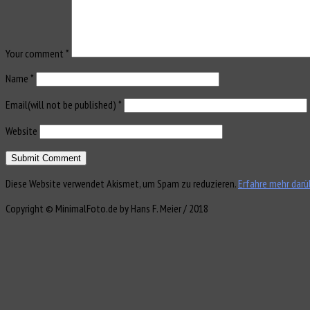
Your comment
*
Name
*
Email(will not be published)
*
Website
Diese Website verwendet Akismet, um Spam zu reduzieren.
Erfahre mehr darü
Copyright © MinimalFoto.de by Hans F. Meier / 2018