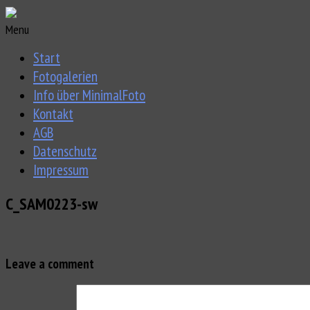
Menu
Start
Fotogalerien
Info über MinimalFoto
Kontakt
AGB
Datenschutz
Impressum
C_SAM0223-sw
Leave a comment