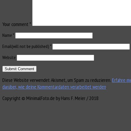
Your comment
*
Name
*
Email(will not be published)
*
Website
Diese Website verwendet Akismet, um Spam zu reduzieren.
Erfahre m
darüber, wie deine Kommentardaten verarbeitet werden
.
Copyright © MinimalFoto.de by Hans F. Meier / 2018